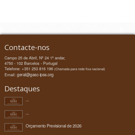
Contacte-nos
Campo 25 de Abril, Nº 24 1º andar,
4750 - 102 Barcelos - Portugal
Telefone: +351 253 816 196
(Chamada para rede fixa nacional)
geral@gasc-ipss.org
Email:
Destaques
...
...
Orçamento Previsional de 2026